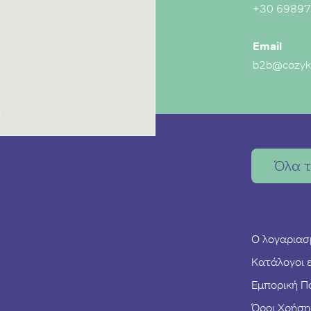
+30 6989
Email
b2b@cozyki
Όλα 
Ο λογαριασ
Κατάλογοι 
Εμπορική Πο
Όροι Χρήση