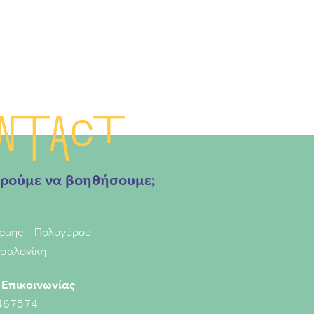
ntact
ρούμε να βοηθήσουμε;
ρμης – Πολυγύρου
σαλονίκη
Επικοινωνίας
467574