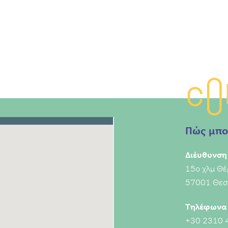
Co
Πώς μπο
Διέυθυνση
15ο χλμ Θέ
57001 Θεσ
Τηλέφωνα 
+30 2310 