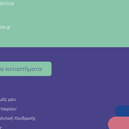
785036
ds.gr
τα καταστήματα
μός μου
εταιριών
λιτική Χονδρικής
ς